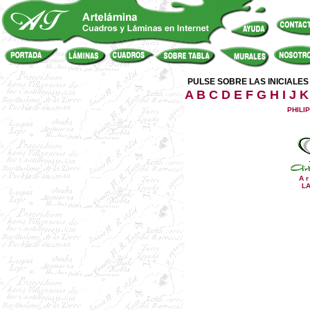
PULSE SOBRE LAS INICIALE
A
B
C
D
E
F
G
H
I
J
K
PHILIP
A r
L