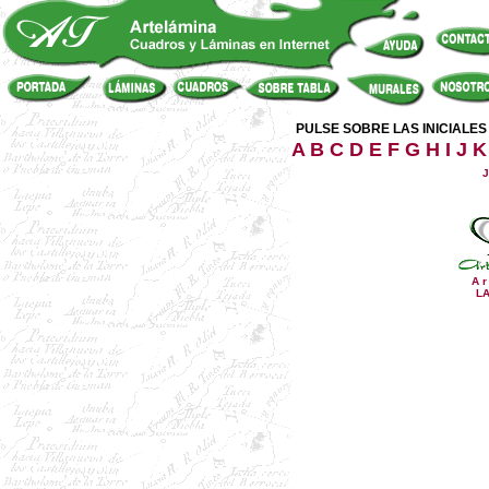
PULSE SOBRE LAS INICIALE
A
B
C
D
E
F
G
H
I
J
K
J
A r
L