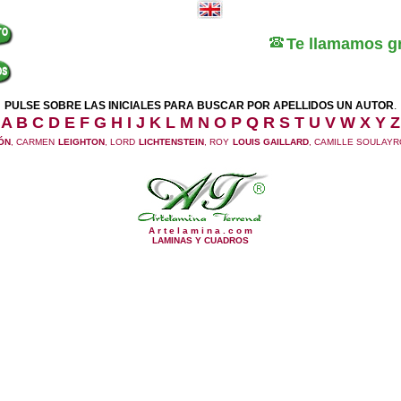
Te llamamos gr
PULSE SOBRE LAS INICIALES PARA BUSCAR POR APELLIDOS UN AUTOR
.
A
B
C
D
E
F
G
H
I
J
K
L
M
N
O
P
Q
R
S
T
U
V
W
X
Y
Z
ÓN
, CARMEN
LEIGHTON
, LORD
LICHTENSTEIN
, ROY
LOUIS GAILLARD
, CAMILLE SOULAYR
A r t e l a m i n a . c o m
LAMINAS Y CUADROS