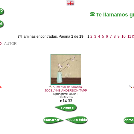
Te llamamos gr
74
láminas encontradas. Página
1
de
19:
1
2
3
4
5
6
7
8
9
10
11
[
O
-
AUTOR
Aumentar de tamaño.
A
JOCELYNE ANDERSON-TAPP
Springtime Blush I
30x40cms
14.33