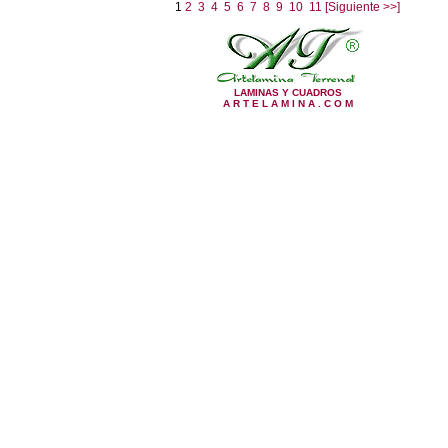
1
2
3
4
5
6
7
8
9
10
11
[Siguiente >>]
LAMINAS Y CUADROS
A R T E L A M I N A . C O M