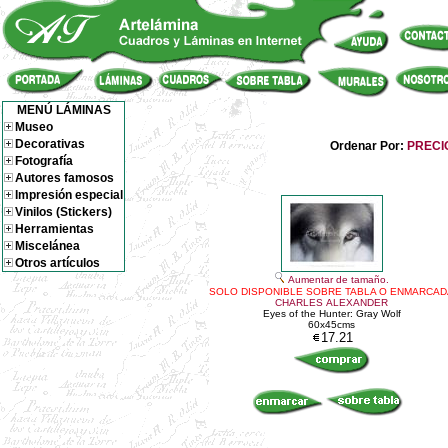
MENÚ LÁMINAS
Museo
Decorativas
Ordenar Por:
PRECI
Fotografía
Autores famosos
Impresión especial
Vinilos (Stickers)
Herramientas
Miscelánea
Otros artículos
Aumentar de tamaño.
SOLO DISPONIBLE SOBRE TABLA O ENMARCAD
CHARLES ALEXANDER
Eyes of the Hunter: Gray Wolf
60x45cms
17.21