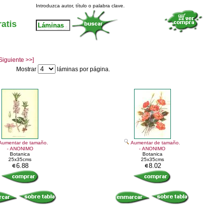
Introduzca autor, título o palabra clave.
atis
Siguiente >>]
Mostrar
láminas por página.
Aumentar de tamaño.
Aumentar de tamaño.
- ANONIMO
- ANONIMO
Botanica
Botanica
25x35cms
25x35cms
6.88
8.02