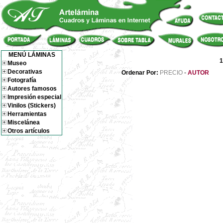
MENÚ LÁMINAS
1
Museo
Decorativas
Ordenar Por:
PRECIO
-
AUTOR
Fotografía
Autores famosos
Impresión especial
Vinilos (Stickers)
Herramientas
Miscelánea
Otros artículos