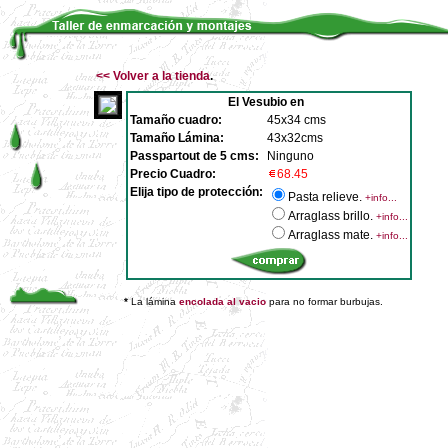
<<
Volver a la tienda
.
El Vesubio en
Tamaño cuadro:
45x34 cms
Tamaño Lámina:
43x32cms
Passpartout de 5 cms:
Ninguno
Precio Cuadro:
68.45
Elija tipo de protección:
Pasta relieve.
+info...
Arraglass brillo.
+info...
Arraglass mate.
+info...
*
La lámina
encolada al vacio
para no formar burbujas.