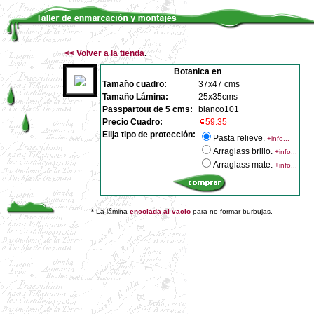
<<
Volver a la tienda
.
Botanica en
Tamaño cuadro:
37x47 cms
Tamaño Lámina:
25x35cms
Passpartout de 5 cms:
blanco101
Precio Cuadro:
59.35
Elija tipo de protección:
Pasta relieve.
+info...
Arraglass brillo.
+info...
Arraglass mate.
+info...
*
La lámina
encolada al vacio
para no formar burbujas.