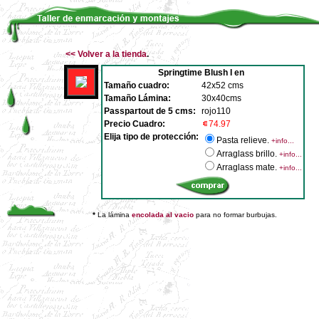
<<
Volver a la tienda
.
Springtime Blush I en
Tamaño cuadro:
42x52 cms
Tamaño Lámina:
30x40cms
Passpartout de 5 cms:
rojo110
Precio Cuadro:
74.97
Elija tipo de protección:
Pasta relieve.
+info...
Arraglass brillo.
+info...
Arraglass mate.
+info...
*
La lámina
encolada al vacio
para no formar burbujas.